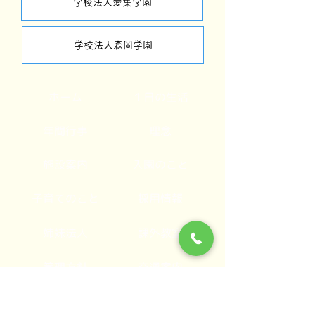
学校法人愛集学園
学校法人森岡学園
ホーム
１日の生活
年間行事
理念
施設案内
入園のこと
子育てのこと
採用情報
姉妹法人
課外教室
管理方針
交通案内
リンク集
お問い合わせ