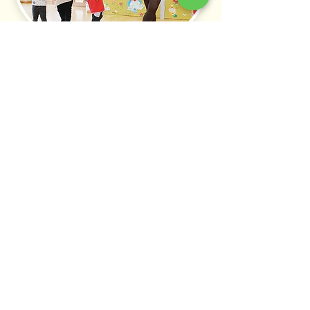
未就園児と保護者の方がご利用いた
だける子育て支援室
「陽だまり」を​
​ご紹介します。
ホーム
１日の生活
年間行事
理念
施設案内
入園のこと
子育てのこと
採用情報
姉妹法人
課外教室
管理方針
交通案内